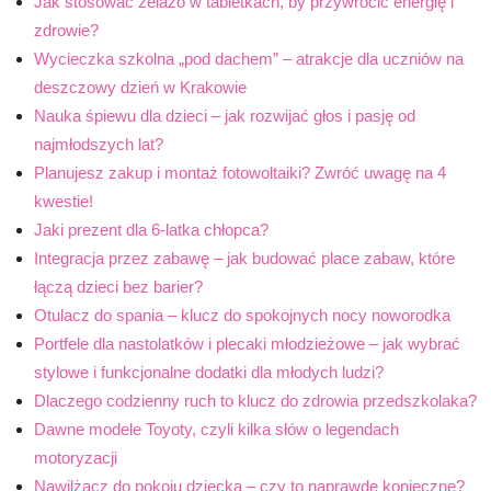
Jak stosować żelazo w tabletkach, by przywrócić energię i
zdrowie?
Wycieczka szkolna „pod dachem” – atrakcje dla uczniów na
deszczowy dzień w Krakowie
Nauka śpiewu dla dzieci – jak rozwijać głos i pasję od
najmłodszych lat?
Planujesz zakup i montaż fotowoltaiki? Zwróć uwagę na 4
kwestie!
Jaki prezent dla 6-latka chłopca?
Integracja przez zabawę – jak budować place zabaw, które
łączą dzieci bez barier?
Otulacz do spania – klucz do spokojnych nocy noworodka
Portfele dla nastolatków i plecaki młodzieżowe – jak wybrać
stylowe i funkcjonalne dodatki dla młodych ludzi?
Dlaczego codzienny ruch to klucz do zdrowia przedszkolaka?
Dawne modele Toyoty, czyli kilka słów o legendach
motoryzacji
Nawilżacz do pokoju dziecka – czy to naprawdę konieczne?