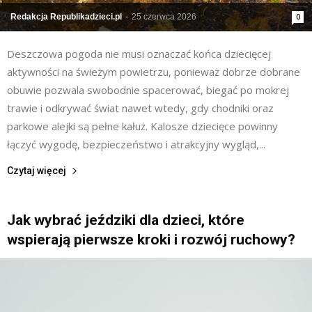
Redakcja Republikadzieci.pl
-
25 czerwca 2026
0
Deszczowa pogoda nie musi oznaczać końca dziecięcej
aktywności na świeżym powietrzu, ponieważ dobrze dobrane
obuwie pozwala swobodnie spacerować, biegać po mokrej
trawie i odkrywać świat nawet wtedy, gdy chodniki oraz
parkowe alejki są pełne kałuż. Kalosze dziecięce powinny
łączyć wygodę, bezpieczeństwo i atrakcyjny wygląd,...
Czytaj więcej
Jak wybrać jeździki dla dzieci, które
wspierają pierwsze kroki i rozwój ruchowy?