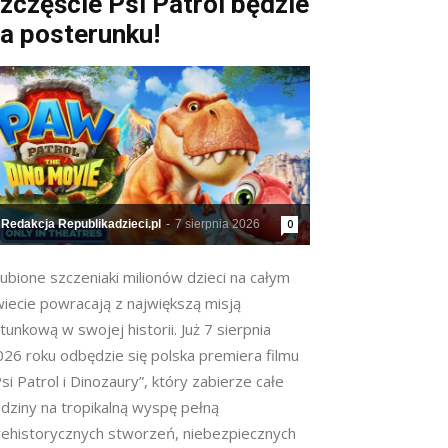
zczęście Psi Patrol będzie
a posterunku!
Redakcja Republikadzieci.pl
-
7 sierpnia 2026
0
ubione szczeniaki milionów dzieci na całym
wiecie powracają z największą misją
tunkową w swojej historii. Już 7 sierpnia
026 roku odbędzie się polska premiera filmu
si Patrol i Dinozaury”, który zabierze całe
odziny na tropikalną wyspę pełną
rehistorycznych stworzeń, niebezpiecznych