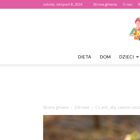
sobota, sierpień 8, 2026
Strona główna
O nas
DIETA
DOM
DZIECI
Strona główna
Zdrowie
Co jeść, aby zawsze cies