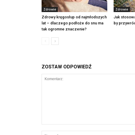
Zdrowie
Zdrowie
Zdrowy kręgosłup od najmłodszych
Jak stosowa
lat – dlaczego podłoże do snu ma
by przywróc
tak ogromne znaczenie?
ZOSTAW ODPOWIEDŹ