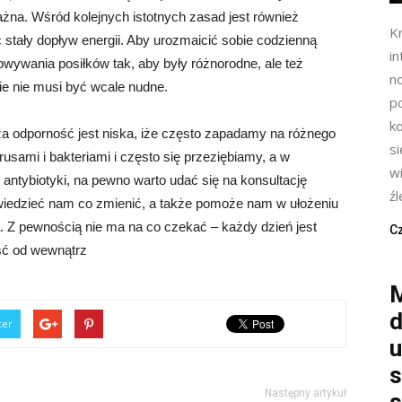
żna. Wśród kolejnych istotnych zasad jest również
K
 stały dopływ energii. Aby urozmaicić sobie codzienną
in
owywania posiłków tak, aby były różnorodne, ale też
n
ie nie musi być wcale nudne.
p
k
za odporność jest niska, iże często zapadamy na różnego
s
sami i bakteriami i często się przeziębiamy, a w
wi
ntybiotyki, na pewno warto udać się na konsultację
źl
owiedzieć nam co zmienić, a także pomoże nam w ułożeniu
. Z pewnością nie ma na co czekać – każdy dzień jest
Cz
ść od wewnątrz
M
d
ter
u
s
Następny artykuł