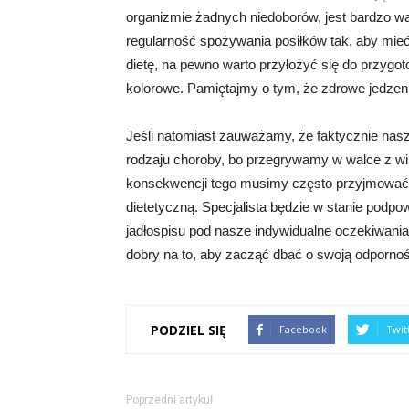
organizmie żadnych niedoborów, jest bardzo wa
regularność spożywania posiłków tak, aby mieć
dietę, na pewno warto przyłożyć się do przygot
kolorowe. Pamiętajmy o tym, że zdrowe jedzen
Jeśli natomiast zauważamy, że faktycznie nas
rodzaju choroby, bo przegrywamy w walce z wiru
konsekwencji tego musimy często przyjmować a
dietetyczną. Specjalista będzie w stanie podp
jadłospisu pod nasze indywidualne oczekiwania
dobry na to, aby zacząć dbać o swoją odporno
PODZIEL SIĘ
Facebook
Twit
Poprzedni artykuł