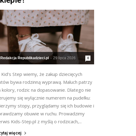
klepie?
Redakcja Republikadzieci.pl
-
29 lipca 2026
0
 Kid’s Step wiemy, że zakup dziecięcych
utów bywa rodzinną wyprawą. Maluch patrzy
 kolory, rodzic na dopasowanie. Dlatego nie
ierujemy się wyłącznie numerem na pudełku:
ierzymy stopy, przyglądamy się ich budowie i
prawdzamy obuwie w ruchu. Prowadzimy
rwis Kids-Step.pl z myślą o rodzicach,...
ytaj więcej