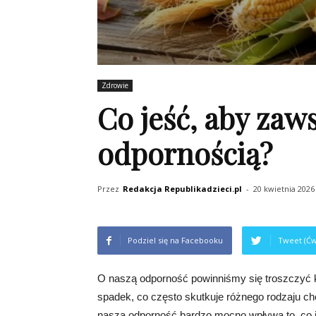
Zdrowie
Co jeść, aby zaw
odpornością?
Przez
Redakcja Republikadzieci.pl
-
20 kwietnia 2026
Podziel się na Facebooku
Tweet (Ćw
O naszą odporność powinniśmy się troszczyć ka
spadek, co często skutkuje różnego rodzaju ch
naszą odporność bardzo mocno wpływa to, co j