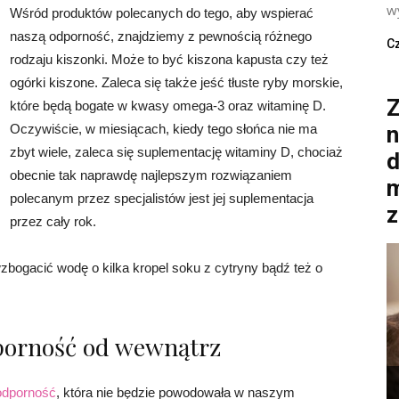
wy
Wśród produktów polecanych do tego, aby wspierać
naszą odporność, znajdziemy z pewnością różnego
Cz
rodzaju kiszonki. Może to być kiszona kapusta czy też
ogórki kiszone. Zaleca się także jeść tłuste ryby morskie,
Z
które będą bogate w kwasy omega-3 oraz witaminę D.
Oczywiście, w miesiącach, kiedy tego słońca nie ma
n
zbyt wiele, zaleca się suplementację witaminy D, chociaż
d
obecnie tak naprawdę najlepszym rozwiązaniem
m
polecanym przez specjalistów jest jej suplementacja
z
przez cały rok.
bogacić wodę o kilka kropel soku z cytryny bądź też o
dporność od wewnątrz
odporność
, która nie będzie powodowała w naszym