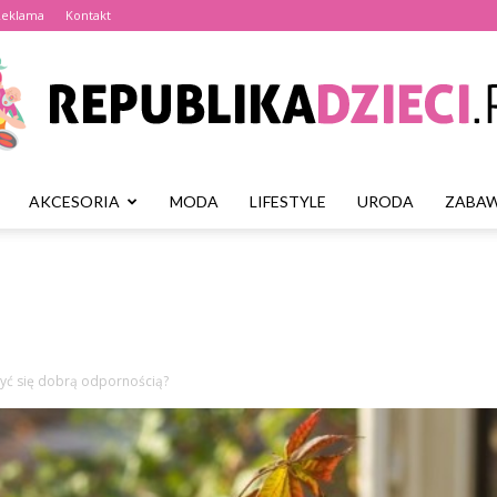
Reklama
Kontakt
AKCESORIA
MODA
LIFESTYLE
URODA
ZABAW
Republikadzieci.pl
zyć się dobrą odpornością?