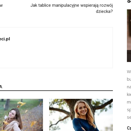
s
 w
Jak tablice manipulacyjne wspierają rozwój
dziecka?
ci.pl
W
b
na
A
k
m
s
se
Cz