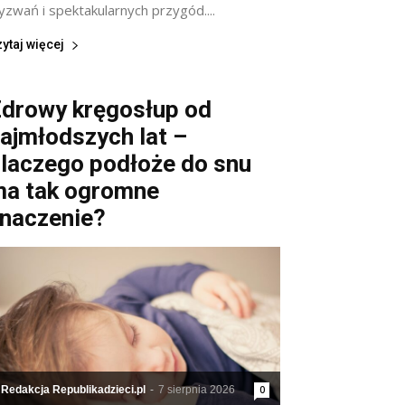
zwań i spektakularnych przygód....
ytaj więcej
drowy kręgosłup od
ajmłodszych lat –
laczego podłoże do snu
a tak ogromne
naczenie?
Redakcja Republikadzieci.pl
-
7 sierpnia 2026
0