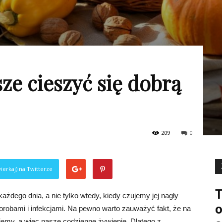
sze cieszyć się dobrą
209
0
ierkaj) na Twitterze
T
żdego dnia, a nie tylko wtedy, kiedy czujemy jej nagły
o
orobami i infekcjami. Na pewno warto zauważyć fakt, że na
emy, a więc nasze codzienne żywienie. Dlatego z