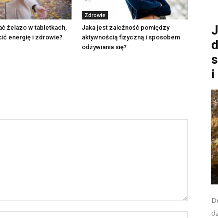
Zdrowie
J
ć żelazo w tabletkach,
Jaka jest zależność pomiędzy
ić energię i zdrowie?
aktywnością fizyczną i sposobem
d
odżywiania się?
s
i
D
d