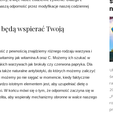
s
zą odporność przez modyfikacje naszej codziennej
n
 będą wspierać Twoją
ść z pewnością znajdziemy różnego rodzaju warzywa i
e witaminy jak witamina A oraz C. Możemy ich szukać w
takich warzywach jak brokuły czy czerwona papryka. Dla
Ul
a także naturalne antybiotyki, do których możemy zaliczyć
ś
i możemy po nie sięgać w momencie, kiedy faktycznie
ra
rdzo istotnym elementem jest, aby uzupełniać dietę o
2
yki. W końcu mówi się o tym, że odporność zaczyna się w
„P
 jelita, aby wspierały mechanizmy obronne w walce naszego
r
p