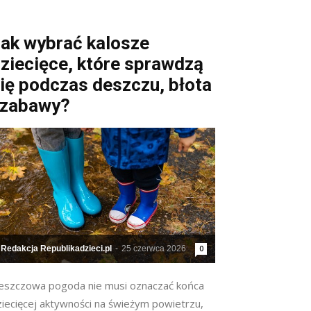
ak wybrać kalosze
ziecięce, które sprawdzą
ię podczas deszczu, błota
 zabawy?
Redakcja Republikadzieci.pl
-
25 czerwca 2026
0
eszczowa pogoda nie musi oznaczać końca
ziecięcej aktywności na świeżym powietrzu,