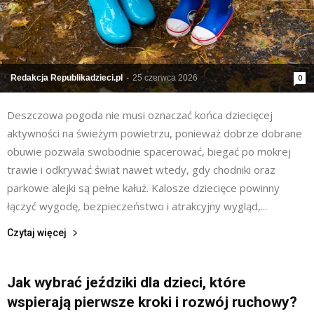
Redakcja Republikadzieci.pl
-
25 czerwca 2026
0
Deszczowa pogoda nie musi oznaczać końca dziecięcej
aktywności na świeżym powietrzu, ponieważ dobrze dobrane
obuwie pozwala swobodnie spacerować, biegać po mokrej
trawie i odkrywać świat nawet wtedy, gdy chodniki oraz
parkowe alejki są pełne kałuż. Kalosze dziecięce powinny
łączyć wygodę, bezpieczeństwo i atrakcyjny wygląd,...
Czytaj więcej
Jak wybrać jeździki dla dzieci, które
wspierają pierwsze kroki i rozwój ruchowy?