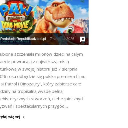
Redakcja Republikadzieci.pl
-
7 sierpnia 2026
0
ubione szczeniaki milionów dzieci na całym
wiecie powracają z największą misją
tunkową w swojej historii. Już 7 sierpnia
026 roku odbędzie się polska premiera filmu
si Patrol i Dinozaury”, który zabierze całe
odziny na tropikalną wyspę pełną
rehistorycznych stworzeń, niebezpiecznych
zwań i spektakularnych przygód....
ytaj więcej