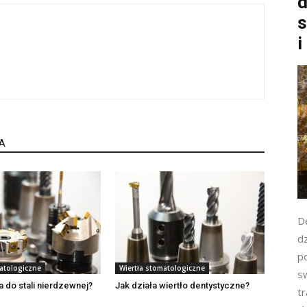
d
s
i
A
D
d
p
matologiczne
Wiertła stomatologiczne
s
a do stali nierdzewnej?
Jak działa wiertło dentystyczne?
t