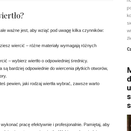
p
iertło?
k
s
wi
ale ważne jest, aby wziąć pod uwagę kilka czynników:
źl
ziesz wiercić – różne materiały wymagają różnych
Cz
cić – wybierz wiertło o odpowiedniej średnicy.
a są bardziej odpowiednie do wiercenia płytkich otworów,
M
ory.
d
jesteś pewien, jaki rodzaj wiertła wybrać, zawsze warto
u
s
s
 wykonać pracę efektywnie i profesjonalnie. Pamiętaj, aby