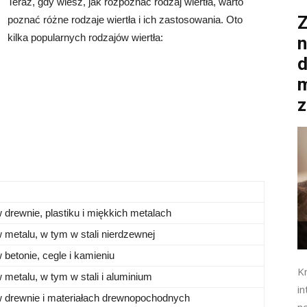
Teraz, gdy wiesz, jak rozpoznać rodzaj wiertła, warto
Z
poznać różne rodzaje wiertła i ich zastosowania. Oto
kilka popularnych rodzajów wiertła:
n
d
m
z
drewnie, plastiku i miękkich metalach
 metalu, w tym w stali nierdzewnej
betonie, cegle i kamieniu
K
metalu, w tym w stali i aluminium
in
 drewnie i materiałach drewnopochodnych
n