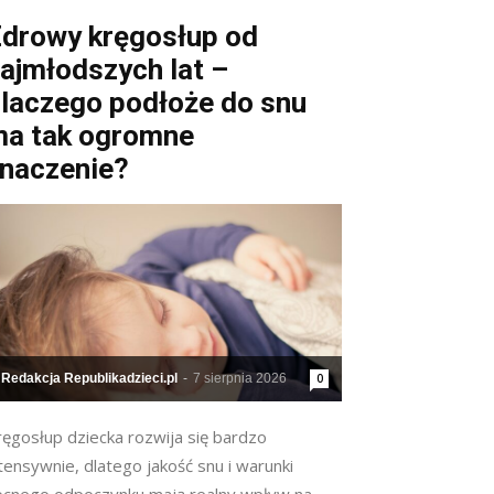
drowy kręgosłup od
ajmłodszych lat –
laczego podłoże do snu
a tak ogromne
naczenie?
Redakcja Republikadzieci.pl
-
7 sierpnia 2026
0
ręgosłup dziecka rozwija się bardzo
tensywnie, dlatego jakość snu i warunki
ocnego odpoczynku mają realny wpływ na