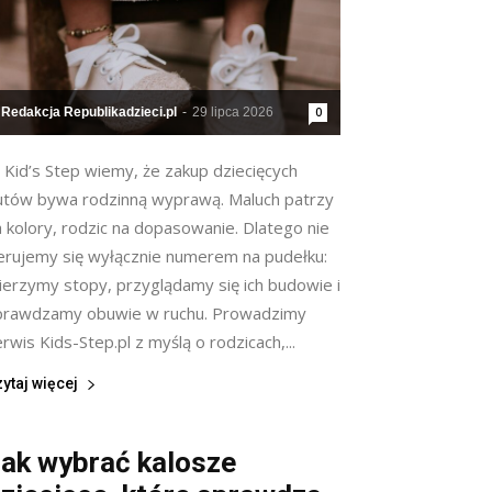
Redakcja Republikadzieci.pl
-
29 lipca 2026
0
 Kid’s Step wiemy, że zakup dziecięcych
utów bywa rodzinną wyprawą. Maluch patrzy
 kolory, rodzic na dopasowanie. Dlatego nie
ierujemy się wyłącznie numerem na pudełku:
ierzymy stopy, przyglądamy się ich budowie i
prawdzamy obuwie w ruchu. Prowadzimy
rwis Kids-Step.pl z myślą o rodzicach,...
ytaj więcej
ak wybrać kalosze