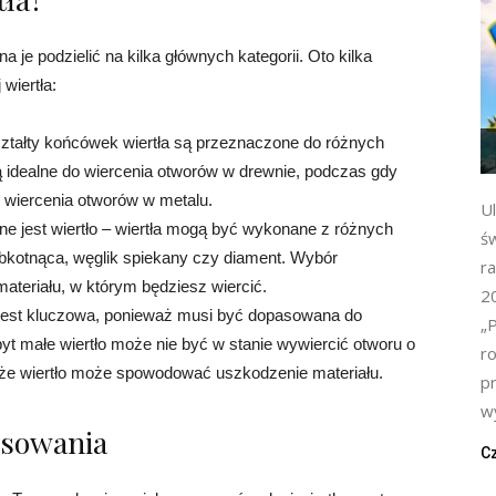
na je podzielić na kilka głównych kategorii. Oto kilka
wiertła:
ształty końcówek wiertła są przeznaczone do różnych
są idealne do wiercenia otworów w drewnie, podczas gdy
o wiercenia otworów w metalu.
Ul
e jest wiertło – wiertła mogą być wykonane z różnych
ś
zybkotnąca, węglik spiekany czy diament. Wybór
ra
ateriału, w którym będziesz wiercić.
2
a jest kluczowa, ponieważ musi być dopasowana do
„P
yt małe wiertło może nie być w stanie wywiercić otworu o
r
uże wiertło może spowodować uszkodzenie materiału.
p
wy
tosowania
Cz