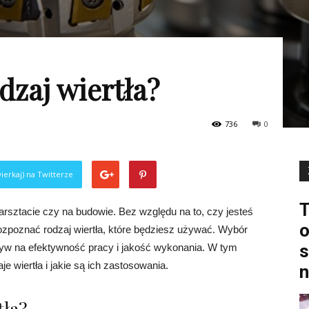
dzaj wiertła?
736
0
ierkaj) na Twitterze
T
rsztacie czy na budowie. Bez względu na to, czy jesteś
o
rozpoznać rodzaj wiertła, które będziesz używać. Wybór
s
yw na efektywność pracy i jakość wykonania. W tym
e wiertła i jakie są ich zastosowania.
n
tła?