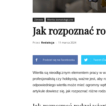
Zdrowie
Wiertła stomatologiczne
Jak rozpoznać ro
Przez
Redakcja
-
11 marca 2024
Podziel się na Facebooku
Tweet (Ćw
Wiertła są nieodłącznym elementem pracy w wa
profesjonalistą czy hobbystą, ważne jest, aby 
odpowiedniego wiertła może mieć ogromny wpł
artykule dowiesz się, jak rozpoznać różne rodzaj
Jak rozpoznać rodzaj wier