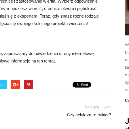
rednicę i zastosowanie wiertła. Wybierz odpowiednie
tórym będziesz wiercić, średnicę otworu i głębokość
tuj się z ekspertem. Teraz, gdy znasz różne rodzaje
djęcia się swojego kolejnego projektu wiercenia!
W
b
ła, zapraszamy do odwiedzenia strony internetowej
na
łowe informacje na ten temat.
k
m
s
ter
se
Cz
Następny artykuł
Czy celuloza to cukier?
J