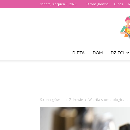
sobota, sierpień 8, 2026
Strona główna
O nas
DIETA
DOM
DZIECI
Strona główna
Zdrowie
Wiertła stomatologiczne