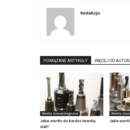
Redakcja
POWIĄZANE ARTYKUŁY
WIĘCEJ OD AUTOR
Wiertła stomatologiczne
Wiertła sto
Jakie wiertło do bardzo twardej
Jakie wiertł
stali?