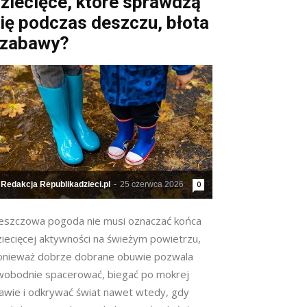
ziecięce, które sprawdzą
ię podczas deszczu, błota
 zabawy?
Redakcja Republikadzieci.pl
-
25 czerwca 2026
0
eszczowa pogoda nie musi oznaczać końca
ziecięcej aktywności na świeżym powietrzu,
onieważ dobrze dobrane obuwie pozwala
wobodnie spacerować, biegać po mokrej
rawie i odkrywać świat nawet wtedy, gdy