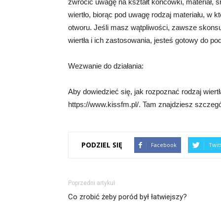
zwrócić uwagę na kształt końcówki, materiał, ś
wiertło, biorąc pod uwagę rodzaj materiału, w k
otworu. Jeśli masz wątpliwości, zawsze skonsul
wiertła i ich zastosowania, jesteś gotowy do po
Wezwanie do działania:
Aby dowiedzieć się, jak rozpoznać rodzaj wiert
https://www.kissfm.pl/. Tam znajdziesz szczegó
PODZIEL SIĘ
Facebook
Twit
Poprzedni artykuł
Co zrobić żeby poród był łatwiejszy?