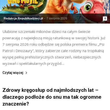
Redakcja Republikadzieci.pl
-
7 sierpnia 2026
0
Ulubione szczeniaki milionów dzieci na całym świecie
powracają z największą misją ratunkową w swojej historii. Już
7 sierpnia 2026 roku odbędzie się polska premiera filmu „Psi
Patrol i Dinozaury”, który zabierze całe rodziny na tropikalną
wyspę pełną prehistorycznych stworzeń, niebezpiecznych
wyzwań i spektakularnych przygód....
Czytaj więcej
Zdrowy kręgosłup od najmłodszych lat –
dlaczego podłoże do snu ma tak ogromne
znaczenie?