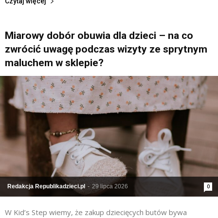
Czytaj więcej
Miarowy dobór obuwia dla dzieci – na co
zwrócić uwagę podczas wizyty ze sprytnym
maluchem w sklepie?
Redakcja Republikadzieci.pl
-
29 lipca 2026
0
W Kid’s Step wiemy, że zakup dziecięcych butów bywa