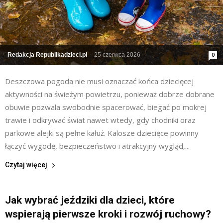
Redakcja Republikadzieci.pl
-
25 czerwca 2026
0
Deszczowa pogoda nie musi oznaczać końca dziecięcej
aktywności na świeżym powietrzu, ponieważ dobrze dobrane
obuwie pozwala swobodnie spacerować, biegać po mokrej
trawie i odkrywać świat nawet wtedy, gdy chodniki oraz
parkowe alejki są pełne kałuż. Kalosze dziecięce powinny
łączyć wygodę, bezpieczeństwo i atrakcyjny wygląd,...
Czytaj więcej
Jak wybrać jeździki dla dzieci, które
wspierają pierwsze kroki i rozwój ruchowy?