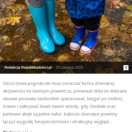
Redakcja Republikadzieci.pl
-
25 czerwca 2026
0
Deszczowa pogoda nie musi oznaczać końca dziecięcej
aktywności na świeżym powietrzu, ponieważ dobrze dobrane
obuwie pozwala swobodnie spacerować, biegać po mokrej
trawie i odkrywać świat nawet wtedy, gdy chodniki oraz
parkowe alejki są pełne kałuż. Kalosze dziecięce powinny
łączyć wygodę, bezpieczeństwo i atrakcyjny wygląd,...