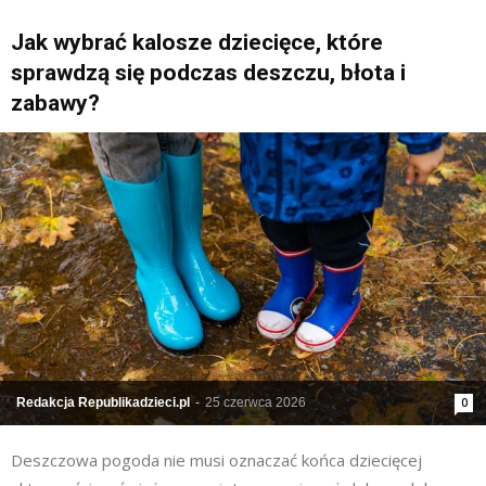
Jak wybrać kalosze dziecięce, które
sprawdzą się podczas deszczu, błota i
zabawy?
Redakcja Republikadzieci.pl
-
25 czerwca 2026
0
Deszczowa pogoda nie musi oznaczać końca dziecięcej