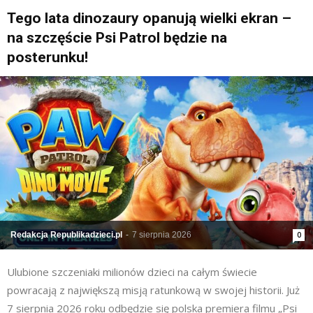
Tego lata dinozaury opanują wielki ekran –
na szczęście Psi Patrol będzie na
posterunku!
Redakcja Republikadzieci.pl
-
7 sierpnia 2026
0
Ulubione szczeniaki milionów dzieci na całym świecie
powracają z największą misją ratunkową w swojej historii. Już
7 sierpnia 2026 roku odbędzie się polska premiera filmu „Psi