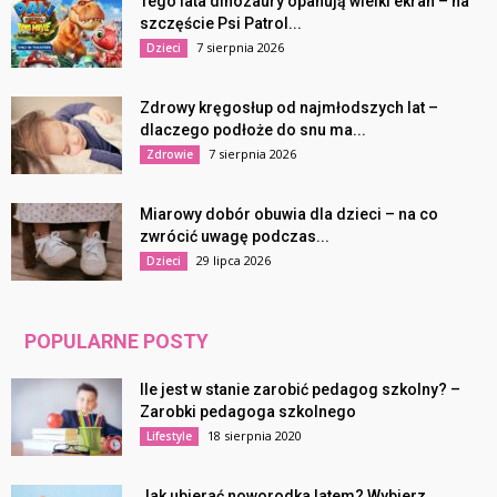
Tego lata dinozaury opanują wielki ekran – na
szczęście Psi Patrol...
7 sierpnia 2026
Dzieci
Zdrowy kręgosłup od najmłodszych lat –
dlaczego podłoże do snu ma...
7 sierpnia 2026
Zdrowie
Miarowy dobór obuwia dla dzieci – na co
zwrócić uwagę podczas...
29 lipca 2026
Dzieci
POPULARNE POSTY
Ile jest w stanie zarobić pedagog szkolny? –
Zarobki pedagoga szkolnego
18 sierpnia 2020
Lifestyle
Jak ubierać noworodka latem? Wybierz