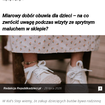
Miarowy dobór obuwia dla dzieci – na co
zwrócić uwagę podczas wizyty ze sprytnym
maluchem w sklepie?
Redakcja Republikadzieci.pl
-
29 lipca 2026
0
W Kid’s Step wiemy, że zakup dziecięcych butów bywa rodzinną