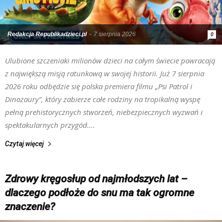
Redakcja Republikadzieci.pl
-
7 sierpnia 2026
0
Ulubione szczeniaki milionów dzieci na całym świecie powracają
z największą misją ratunkową w swojej historii. Już 7 sierpnia
2026 roku odbędzie się polska premiera filmu „Psi Patrol i
Dinozaury”, który zabierze całe rodziny na tropikalną wyspę
pełną prehistorycznych stworzeń, niebezpiecznych wyzwań i
spektakularnych przygód....
Czytaj więcej
Zdrowy kręgosłup od najmłodszych lat –
dlaczego podłoże do snu ma tak ogromne
znaczenie?