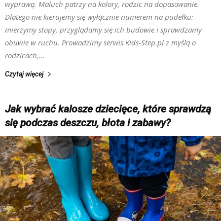
wyprawą. Maluch patrzy na kolory, rodzic na dopasowanie.
Dlatego nie kierujemy się wyłącznie numerem na pudełku:
mierzymy stopy, przyglądamy się ich budowie i sprawdzamy
obuwie w ruchu. Prowadzimy serwis Kids-Step.pl z myślą o
rodzicach,...
Czytaj więcej
Jak wybrać kalosze dziecięce, które sprawdzą
się podczas deszczu, błota i zabawy?