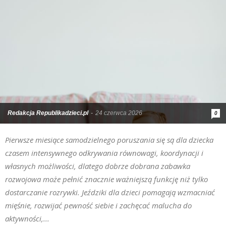
Redakcja Republikadzieci.pl
-
24 czerwca 2026
0
Pierwsze miesiące samodzielnego poruszania się są dla dziecka
czasem intensywnego odkrywania równowagi, koordynacji i
własnych możliwości, dlatego dobrze dobrana zabawka
rozwojowa może pełnić znacznie ważniejszą funkcję niż tylko
dostarczanie rozrywki. Jeździki dla dzieci pomagają wzmacniać
mięśnie, rozwijać pewność siebie i zachęcać malucha do
aktywności,...