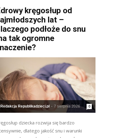
drowy kręgosłup od
ajmłodszych lat –
laczego podłoże do snu
a tak ogromne
naczenie?
Redakcja Republikadzieci.pl
-
7 sierpnia 2026
0
ręgosłup dziecka rozwija się bardzo
tensywnie, dlatego jakość snu i warunki