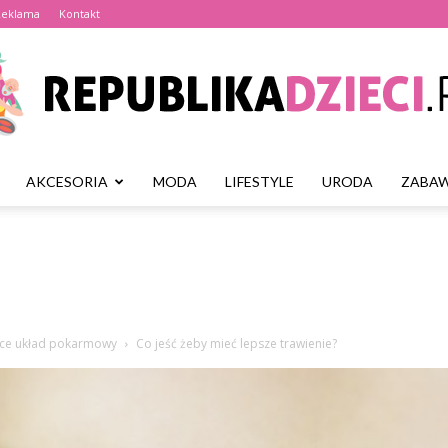
Reklama
Kontakt
AKCESORIA
MODA
LIFESTYLE
URODA
ZABAW
Republikadzieci.pl
ce układ pokarmowy
Co jeść żeby mieć lepsze trawienie?