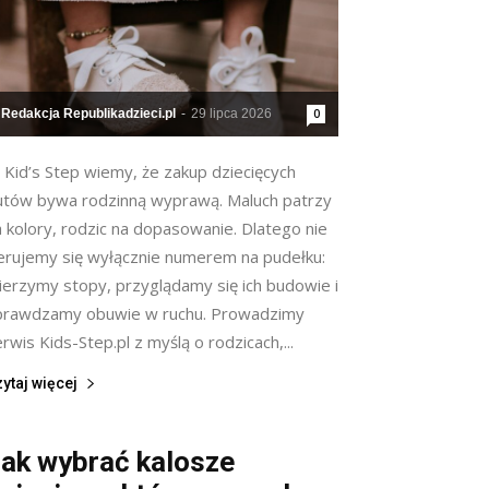
Redakcja Republikadzieci.pl
-
29 lipca 2026
0
 Kid’s Step wiemy, że zakup dziecięcych
utów bywa rodzinną wyprawą. Maluch patrzy
 kolory, rodzic na dopasowanie. Dlatego nie
ierujemy się wyłącznie numerem na pudełku:
ierzymy stopy, przyglądamy się ich budowie i
prawdzamy obuwie w ruchu. Prowadzimy
rwis Kids-Step.pl z myślą o rodzicach,...
ytaj więcej
ak wybrać kalosze