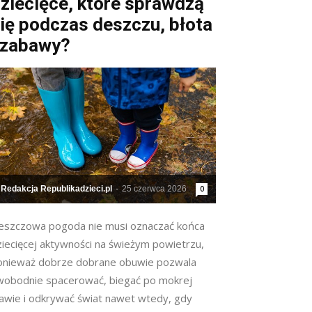
ziecięce, które sprawdzą
ię podczas deszczu, błota
 zabawy?
Redakcja Republikadzieci.pl
-
25 czerwca 2026
0
eszczowa pogoda nie musi oznaczać końca
ziecięcej aktywności na świeżym powietrzu,
onieważ dobrze dobrane obuwie pozwala
wobodnie spacerować, biegać po mokrej
rawie i odkrywać świat nawet wtedy, gdy