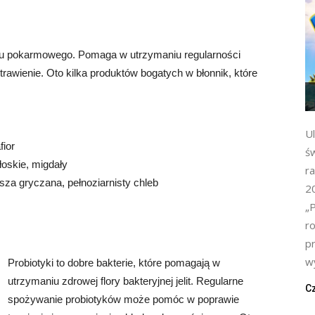
adu pokarmowego. Pomaga w utrzymaniu regularności
awienie. Oto kilka produktów bogatych w błonnik, które
Ul
fior
ś
łoskie, migdały
ra
sza gryczana, pełnoziarnisty chleb
2
„P
r
p
wy
Probiotyki to dobre bakterie, które pomagają w
utrzymaniu zdrowej flory bakteryjnej jelit. Regularne
Cz
spożywanie probiotyków może pomóc w poprawie