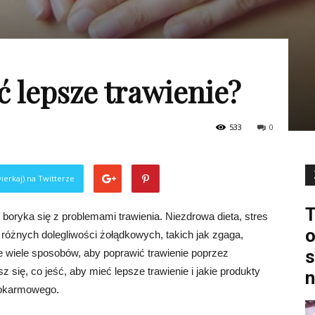
ć lepsze trawienie?
533
0
ierkaj) na Twitterze
T
boryka się z problemami trawienia. Niezdrowa dieta, stres
o
 różnych dolegliwości żołądkowych, takich jak zgaga,
s
je wiele sposobów, aby poprawić trawienie poprzez
 się, co jeść, aby mieć lepsze trawienie i jakie produkty
n
pokarmowego.