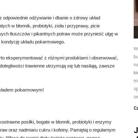
z odpowiednie odżywianie i dbanie o zdrowy układ
ch w błonnik, probiotyki, zioła i przyprawy, picie
owych tłuszczów i pikantnych potraw może przynieść ulgę w
ą kondycję układu pokarmowego.
W
b
warto eksperymentować z różnymi produktami i obserwować,
na
dolegliwości trawienne utrzymują się lub nasilają, zawsze
k
m
s
m układem pokarmowym!
se
Cz
kostrawne posiłki, bogate w błonnik, probiotyki i enzymy
J
traw oraz nadmiaru cukru i kofeiny. Pamiętaj o regularnym
u. Włącz do swojej diety świeże warzywa, owoce,