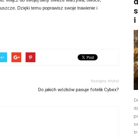
d
tłuszcze. Dzięki temu poprawisz swoje trawienie i
s
i
ter
Następny artykuł
Do jakich wózków pasuje fotelik Cybex?
D
d
p
s
t