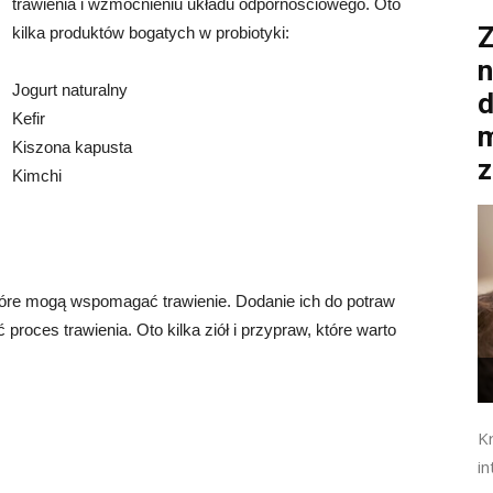
trawienia i wzmocnieniu układu odpornościowego. Oto
Z
kilka produktów bogatych w probiotyki:
n
Jogurt naturalny
d
Kefir
m
Kiszona kapusta
z
Kimchi
które mogą wspomagać trawienie. Dodanie ich do potraw
proces trawienia. Oto kilka ziół i przypraw, które warto
K
in