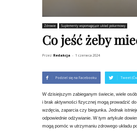
Zdrowie
Suplementy wspomagające układ pokarmowy
Co jeść żeby mie
Przez
Redakcja
-
1 czerwca 2024
Podziel się na Facebooku
Tweet (Ćw
W dzisiejszym zabieganym świecie, wiele osób 
i brak aktywności fizycznej mogą prowadzić do
wzdęcia, zaparcia czy biegunka. Jednak istnie
odpowiednie odżywianie. W tym artykule dowiesz
mogą pomóc w utrzymaniu zdrowego układu 