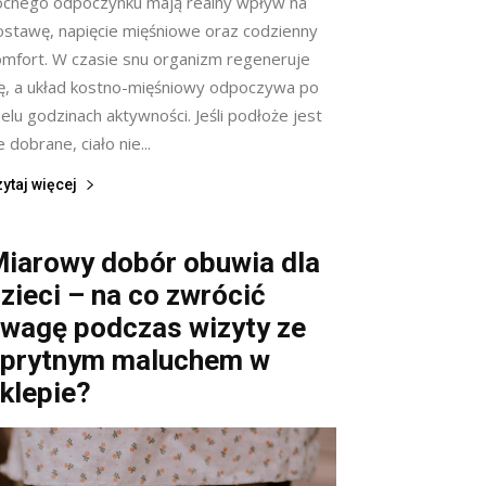
ocnego odpoczynku mają realny wpływ na
ostawę, napięcie mięśniowe oraz codzienny
omfort. W czasie snu organizm regeneruje
ię, a układ kostno-mięśniowy odpoczywa po
elu godzinach aktywności. Jeśli podłoże jest
e dobrane, ciało nie...
ytaj więcej
iarowy dobór obuwia dla
zieci – na co zwrócić
wagę podczas wizyty ze
prytnym maluchem w
klepie?