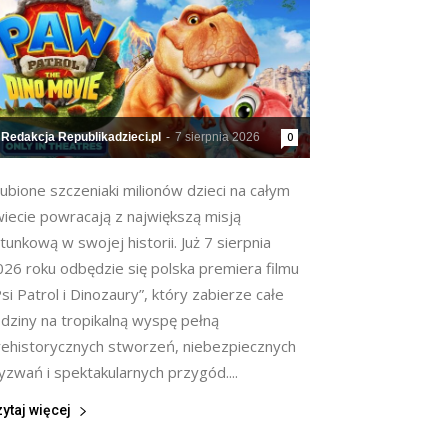
Redakcja Republikadzieci.pl
-
7 sierpnia 2026
0
ubione szczeniaki milionów dzieci na całym
wiecie powracają z największą misją
tunkową w swojej historii. Już 7 sierpnia
026 roku odbędzie się polska premiera filmu
si Patrol i Dinozaury”, który zabierze całe
odziny na tropikalną wyspę pełną
rehistorycznych stworzeń, niebezpiecznych
zwań i spektakularnych przygód....
ytaj więcej