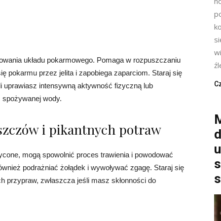
n
p
k
s
wi
onowania układu pokarmowego. Pomaga w rozpuszczaniu
źl
 pokarmu przez jelita i zapobiega zaparciom. Staraj się
Cz
śli uprawiasz intensywną aktywność fizyczną lub
ć spożywanej wody.
M
uszczów i pikantnych potraw
d
u
nasycone, mogą spowolnić proces trawienia i powodować
s
wnież podrażniać żołądek i wywoływać zgagę. Staraj się
s
ch przypraw, zwłaszcza jeśli masz skłonności do