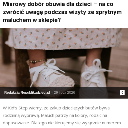
Miarowy dobór obuwia dla dzieci – na co
zwrócić uwagę podczas wizyty ze sprytnym
maluchem w sklepie?
Redakcja Republikadzieci.pl
-
29 lipca 2026
0
W Kid’s Step wiemy, że zakup dziecięcych butów bywa
rodzinną wyprawą. Maluch patrzy na kolory, rodzic na
dopasowanie. Dlatego nie kierujemy się wyłącznie numerem