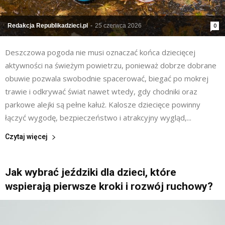
Redakcja Republikadzieci.pl
-
25 czerwca 2026
0
Deszczowa pogoda nie musi oznaczać końca dziecięcej
aktywności na świeżym powietrzu, ponieważ dobrze dobrane
obuwie pozwala swobodnie spacerować, biegać po mokrej
trawie i odkrywać świat nawet wtedy, gdy chodniki oraz
parkowe alejki są pełne kałuż. Kalosze dziecięce powinny
łączyć wygodę, bezpieczeństwo i atrakcyjny wygląd,...
Czytaj więcej
Jak wybrać jeździki dla dzieci, które
wspierają pierwsze kroki i rozwój ruchowy?